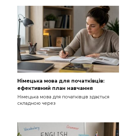
Німецька мова для початківців:
ефективний план навчання
Німецька мова для початківців здається
складною через