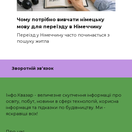
Чому потрібно вивчати німецьку
мову для переїзду в Німеччину
Переїзд у Німеччину часто починається з
пошуку житла
Зворотній зв’язок
Інфо.Квазар - величезне скупчення інформації про
освіту, побут, новини в сфері технологій, корисна
інформація та підказки по будівництву. Ми -
яскравіші всіх!
Про нас