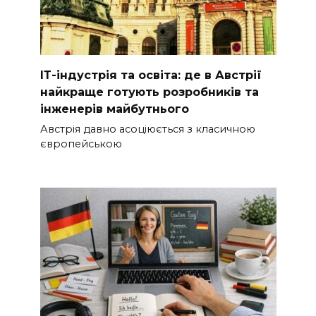
ІТ-індустрія та освіта: де в Австрії
найкраще готують розробників та
інженерів майбутнього
Австрія давно асоціюється з класичною
європейською