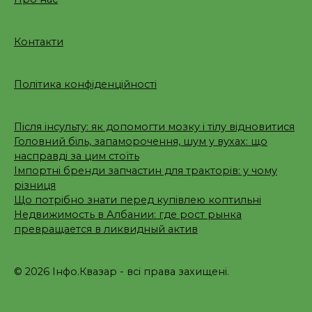
Контакти
Політика конфіденційності
Після інсульту: як допомогти мозку і тілу відновитися
Головний біль, запаморочення, шум у вухах: що
насправді за цим стоїть
Імпортні бренди запчастин для тракторів: у чому
різниця
Що потрібно знати перед купівлею коптильні
Недвижимость в Албании: где рост рынка
превращается в ликвидный актив
© 2026 Інфо.Квазар - всі права захищені.