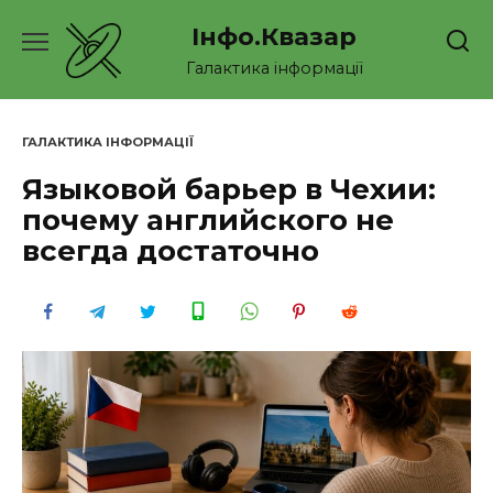
Перейти
Інфо.Квазар
до
вмісту
Галактика інформації
ГАЛАКТИКА ІНФОРМАЦІЇ
Языковой барьер в Чехии:
почему английского не
всегда достаточно