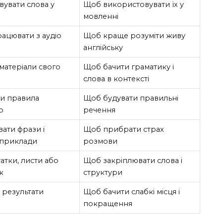
вувати слова у
Щоб використовувати їх у
мовленні
ацювати з аудіо
Щоб краще розуміти живу
англійську
матеріали свого
Щоб бачити граматику і
слова в контексті
и правила
Щоб будувати правильні
о
речення
ати фрази і
Щоб прибрати страх
 приклади
розмови
атки, листи або
Щоб закріплювати слова і
к
структури
 результати
Щоб бачити слабкі місця і
покращення