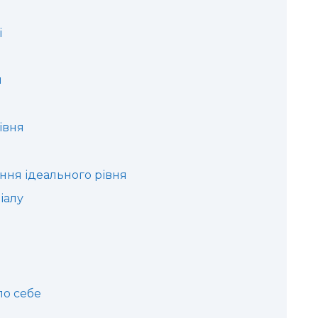
і
м
івня
ння ідеального рівня
іалу
о себе