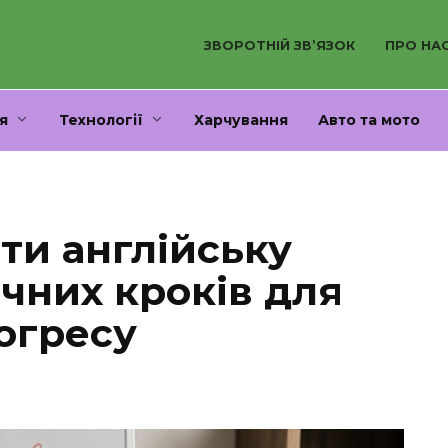
ЗВОРОТНІЙ ЗВ’ЯЗОК
ПРО НА
я
Технології
Харчування
Авто та мото
ти англійську
ичних кроків для
огресу