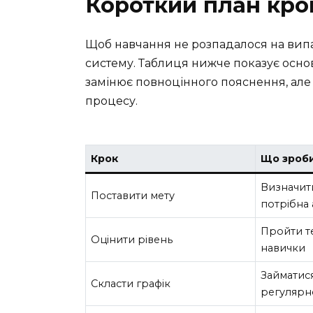
Короткий план крок
Щоб навчання не розпадалося на випад
систему. Таблиця нижче показує основн
замінює повноцінного пояснення, але 
процесу.
Крок
Що зроб
Визначити
Поставити мету
потрібна 
Пройти т
Оцінити рівень
навички
Займатися
Скласти графік
регулярн