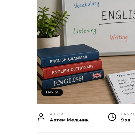
НАУКА
АВТОР
НА ЧИ
Артем Мельник
9 хв