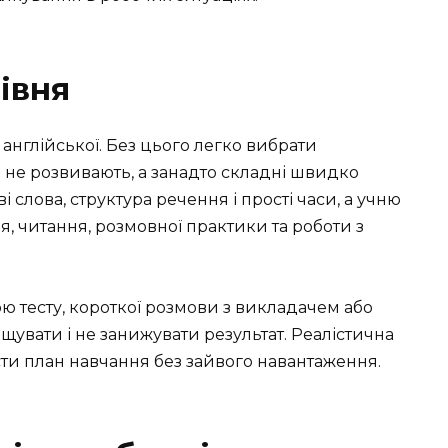
івня
англійської. Без цього легко вибрати
і не розвивають, а занадто складні швидко
 слова, структура речення і прості часи, а учню
, читання, розмовної практики та роботи з
ю тесту, короткої розмови з викладачем або
щувати і не занижувати результат. Реалістична
сти план навчання без зайвого навантаження.