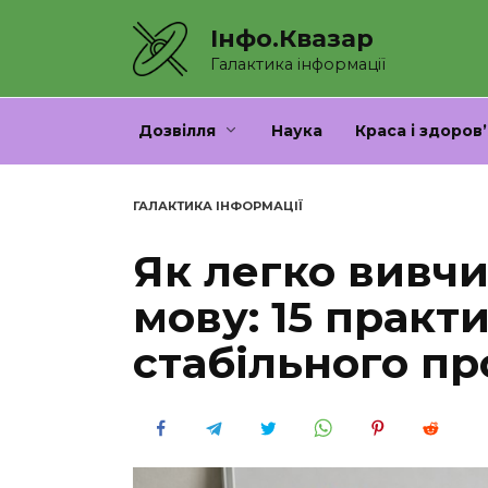
Перейти
Інфо.Квазар
до
вмісту
Галактика інформації
Дозвілля
Наука
Краса і здоров’
ГАЛАКТИКА ІНФОРМАЦІЇ
Як легко вивчи
мову: 15 практ
стабільного пр