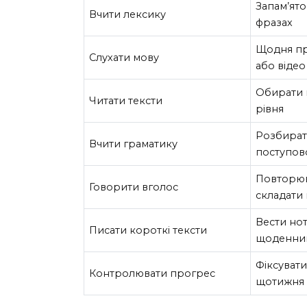
Запам’ято
Вчити лексику
фразах
Щодня пр
Слухати мову
або відео
Обирати 
Читати тексти
рівня
Розбират
Вчити граматику
поступов
Повторюв
Говорити вголос
складати
Вести нот
Писати короткі тексти
щоденни
Фіксувати
Контролювати прогрес
щотижня