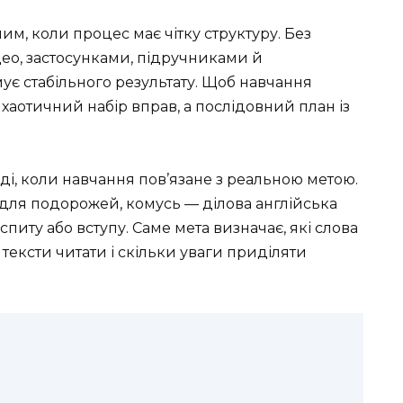
им, коли процес має чітку структуру. Без
део, застосунками, підручниками й
є стабільного результату. Щоб навчання
 хаотичний набір вправ, а послідовний план із
ді, коли навчання пов’язане з реальною метою.
для подорожей, комусь — ділова англійська
спиту або вступу. Саме мета визначає, які слова
 тексти читати і скільки уваги приділяти