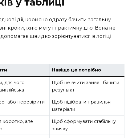
ів у таблиці
кові дії, корисно одразу бачити загальну
і кроки, їхню мету і практичну дію. Вона не
допомагає швидко зорієнтуватися в логіці
ити
Навіщо це потрібно
, для чого
Щоб не вчити зайве і бачити
англійська
результат
ест або перевірити
Щоб підібрати правильні
матеріали
 коротко, але
Щоб сформувати стабільну
о
звичку