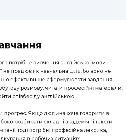
авчання
ого потрібне вивчення англійської мови.
 не працює як навчальна ціль, бо воно не
начно ефективніше сформулювати завдання
бутову розмову, читати професійні матеріали,
йти співбесіду англійською.
ти прогрес. Якщо людина хоче говорити в
либоко розбирати складні академічні тексти.
анії, тоді потрібні професійна лексика,
ілкування в робочих ситуаціях.