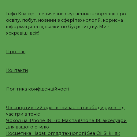
Інфо.Квазар - величезне скупчення інформації про
освіту, побут, новини в сфері технологій, корисна
інформація та підказки по будівництву. Ми -
яскравіші всіх!
Про нас
Контакти
Політика конфіденційності
Як спортивний одяг впливає на свободу рухів під
час гри в теніс
Чохол на iPhone 18 Pro Max та iPhone 18: аксесуари
для вашого стилю
Косметика Hadat: огляд технології Sea Oil Silk і як