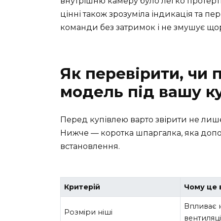
внутрішню камеру було легко протерт
цінні також зрозуміла індикація та пе
команди без затримок і не змушує щор
Як перевірити, чи 
модель під вашу к
Перед купівлею варто звірити не лише 
Нижче — коротка шпаргалка, яка доп
встановлення.
Критерій
Чому це
Впливає н
Розміри ніші
вентиляці