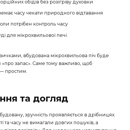
порційних обідів без розігріву духовки
немає часу чекати природного відтавання
, коли потрібен контроль часу
ді для мікрохвильової печі
звичками, вбудована мікрохвильова піч буде
 «про запас». Саме тому важливо, щоб
 — простим.
ння та догляд
будовану, зручність проявляється в дрібницях.
 та часу не вимагали довгих пошуків, а