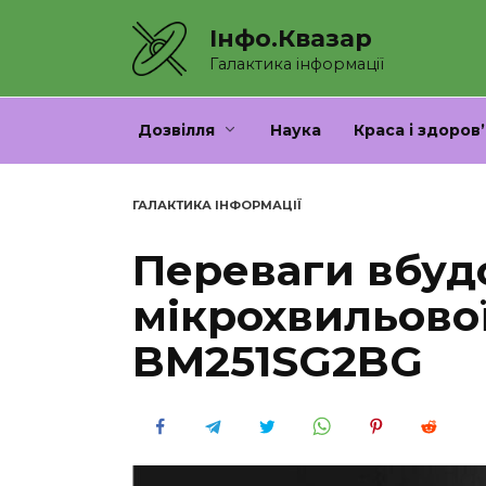
Перейти
Інфо.Квазар
до
вмісту
Галактика інформації
Дозвілля
Наука
Краса і здоров’
ГАЛАКТИКА ІНФОРМАЦІЇ
Переваги вбуд
мікрохвильової
BM251SG2BG