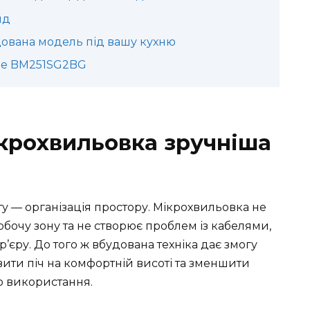
яд
дована модель під вашу кухню
nje BM251SG2BG
крохвильовка зручніша
у — організація простору. Мікрохвильовка не
обочу зону та не створює проблем із кабелями,
р’єру. До того ж вбудована техніка дає змогу
ити піч на комфортній висоті та зменшити
о використання.