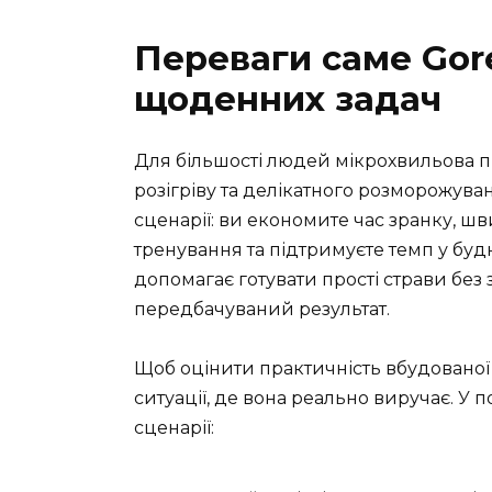
Переваги саме Gor
щоденних задач
Для більшості людей мікрохвильова п
розігріву та делікатного розморожува
сценарії: ви економите час зранку, шв
тренування та підтримуєте темп у буд
допомагає готувати прості страви без 
передбачуваний результат.
Щоб оцінити практичність вбудованої 
ситуації, де вона реально виручає. У
сценарії: