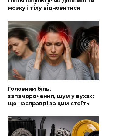
Після інсульту: як допомогти
мозку і тілу відновитися
Головний біль,
запаморочення, шум у вухах:
що насправді за цим стоїть