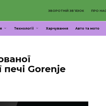
ЗВОРОТНІЙ ЗВ’ЯЗОК
ПРО НА
я
Технології
Харчування
Авто та мото
ованої
 печі Gorenje