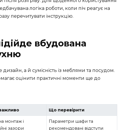
и після розігріву. Для щоденного користування
редбачувана логіка роботи, коли піч реагує на
азу перечитувати інструкцію.
підійде вбудована
ухню
дизайн, а й сумісність із меблями та посудом.
омагає оцінити практичні моменти ще до
 важливо
Що перевірити
а монтаж і
Параметри шафи та
йні зазори
рекомендовані відступи