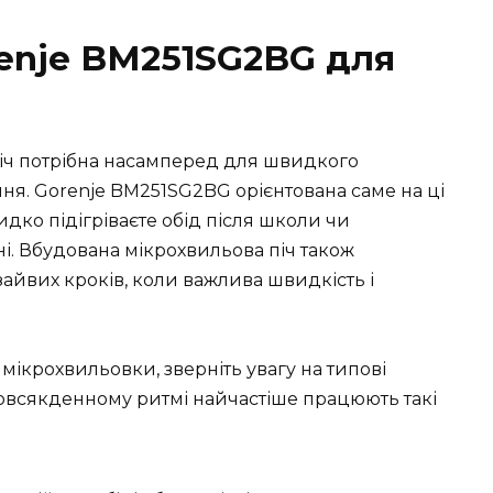
enje BM251SG2BG для
іч потрібна насамперед для швидкого
ння. Gorenje BM251SG2BG орієнтована саме на ці
идко підігріваєте обід після школи чи
ні. Вбудована мікрохвильова піч також
зайвих кроків, коли важлива швидкість і
мікрохвильовки, зверніть увагу на типові
 повсякденному ритмі найчастіше працюють такі