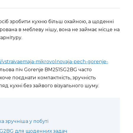
осіб зробити кухню більш охайною, а щоденні
ована в меблеву нішу, вона не займає місце на
арнітуру.
ki/vstraivaemaja-mikrovolnovaja-pech-gorenje-
льова піч Gorenje BM251SG2BG часто
 хоче поєднати компактність, зручність
яд кухні без зайвого візуального шуму.
 зручніша у побуті
SG2BG для щоденних задач