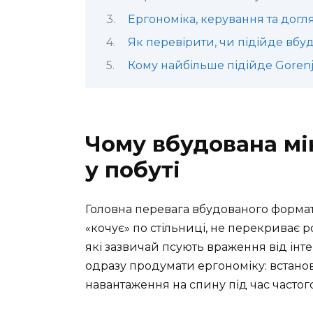
Ергономіка, керування та догл
Як перевірити, чи підійде вбу
Кому найбільше підійде Gore
Чому вбудована мі
у побуті
Головна перевага вбудованого формат
«кочує» по стільниці, не перекриває р
які зазвичай псують враження від інте
одразу продумати ергономіку: встанов
навантаження на спину під час частог