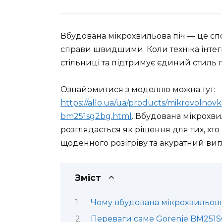
Вбудована мікрохвильова піч — це сп
справи швидшими. Коли техніка інтегр
стільниці та підтримує єдиний стиль г
Ознайомитися з моделлю можна тут:
https://allo.ua/ua/products/mikrovolnov
bm251sg2bg.html
. Вбудована мікрохви
розглядається як рішення для тих, хто
щоденного розігріву та акуратний вигл
Зміст
Чому вбудована мікрохвильовка
Переваги саме Gorenje BM251