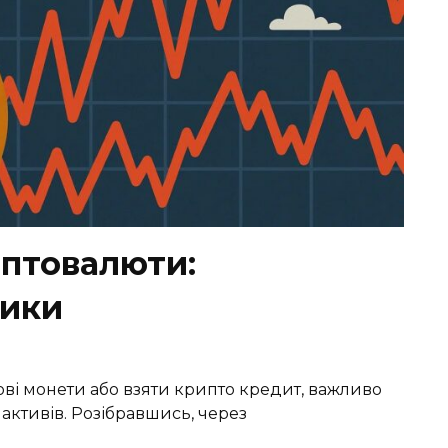
иптовалюти:
зики
ові монети або взяти крипто кредит, важливо
 активів. Розібравшись, через