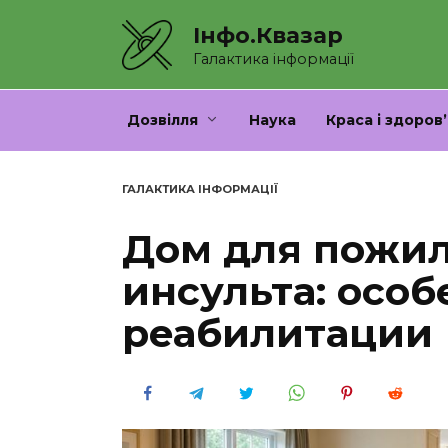
Перейти
Інфо.Квазар
до
вмісту
Галактика інформації
Дозвілля
Наука
Краса і здоров’
ГАЛАКТИКА ІНФОРМАЦІЇ
Дом для пожи
инсульта: особ
реабилитации