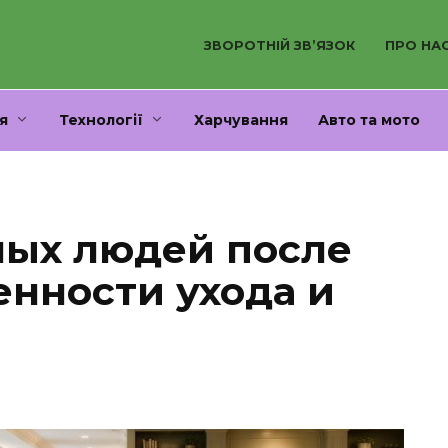
ЗВОРОТНІЙ ЗВ’ЯЗОК
ПРО НА
я
Технології
Харчування
Авто та мото
лых людей после
енности ухода и