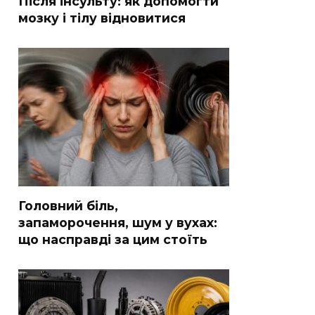
Після інсульту: як допомогти
мозку і тілу відновитися
Головний біль,
запаморочення, шум у вухах:
що насправді за цим стоїть