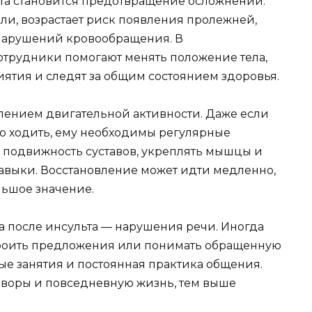
ьта становится предотвращение осложнений.
ели, возрастает риск появления пролежней,
 нарушений кровообращения. В
трудники помогают менять положение тела,
тия и следят за общим состоянием здоровья.
влением двигательной активности. Даже если
но ходить, ему необходимы регулярные
 подвижность суставов, укреплять мышцы и
авыки. Восстановление может идти медленно,
льшое значение.
 после инсульта — нарушения речи. Иногда
строить предложения или понимать обращенную
ные занятия и постоянная практика общения.
оворы и повседневную жизнь, тем выше